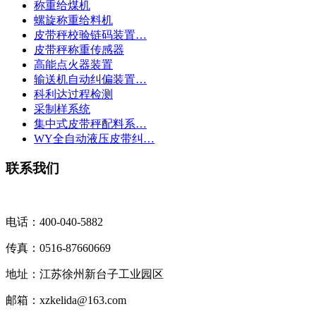
称重给煤机
螺旋称重给料机
皮带秤校验链码装置…
皮带秤称重传感器
高能点火器装置
输送机自动纠偏装置…
科利达过程检测
采制样系统
集中式皮带秤配料系…
WY全自动液压皮带纠…
联系我们
电话：400-040-5882
传真：0516-87660669
地址：江苏徐州新台子工业园区
邮箱：xzkelida@163.com