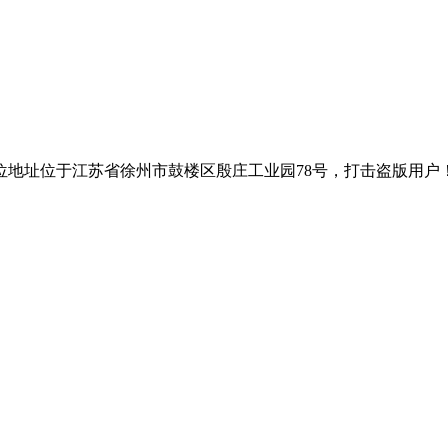
位地址位于江苏省徐州市鼓楼区殷庄工业园78号，打击盗版用户