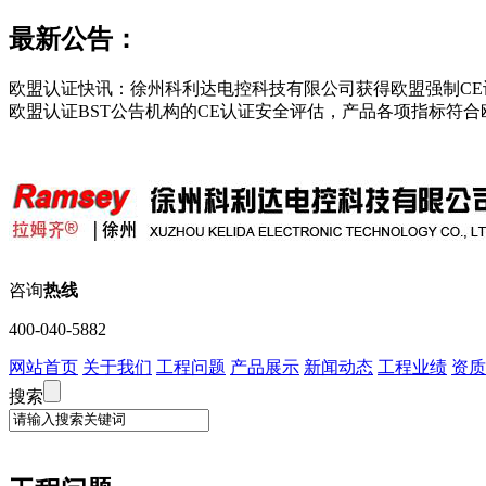
最新公告：
欧盟认证快讯：徐州科利达电控科技有限公司获得欧盟强制C
欧盟认证BST公告机构的CE认证安全评估，产品各项指标符
咨询
热线
400-040-5882
网站首页
关于我们
工程问题
产品展示
新闻动态
工程业绩
资质
搜索